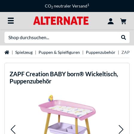
1
CO
neutraler Versand
2
Suche
Suche
Startseite
Spielzeug
Puppen & Spielfiguren
Puppenzubehör
ZAPF 
ZAPF Creation
BABY born® Wickeltisch,
Puppenzubehör