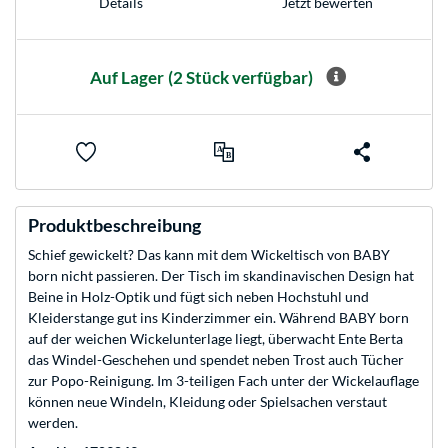
Jetzt bewerten
Details
Auf Lager
(2 Stück verfügbar)
Produktbeschreibung
Schief gewickelt? Das kann mit dem Wickeltisch von BABY
born nicht passieren. Der Tisch im skandinavischen Design hat
Beine in Holz-Optik und fügt sich neben Hochstuhl und
Kleiderstange gut ins Kinderzimmer ein. Während BABY born
auf der weichen Wickelunterlage liegt, überwacht Ente Berta
das Windel-Geschehen und spendet neben Trost auch Tücher
zur Popo-Reinigung. Im 3-teiligen Fach unter der Wickelauflage
können neue Windeln, Kleidung oder Spielsachen verstaut
werden.