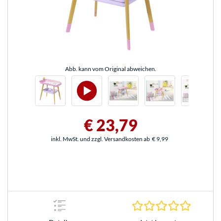
Abb. kann vom Original abweichen.
€ 23,79
inkl. MwSt. und zzgl. Versandkosten ab
€ 9,99
0.0 Stern