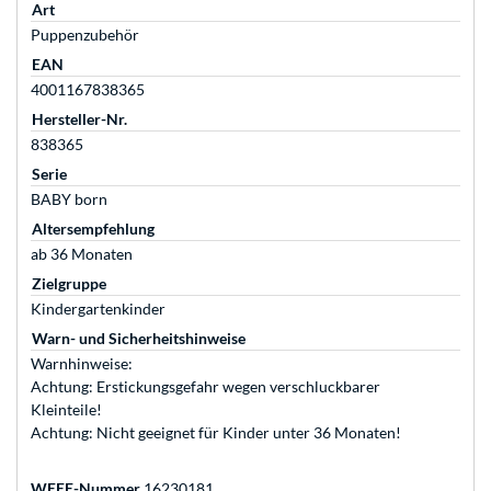
Art
Puppenzubehör
EAN
4001167838365
Hersteller-Nr.
838365
Serie
BABY born
Altersempfehlung
ab 36 Monaten
Zielgruppe
Kindergartenkinder
Warn- und Sicherheitshinweise
Warnhinweise:
Achtung: Erstickungsgefahr wegen verschluckbarer
Kleinteile!
Achtung: Nicht geeignet für Kinder unter 36 Monaten!
WEEE-Nummer
16230181