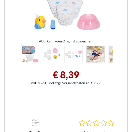
Abb. kann vom Original abweichen.
€ 8,39
inkl. MwSt. und zzgl. Versandkosten ab
€ 9,99
0.0 Stern