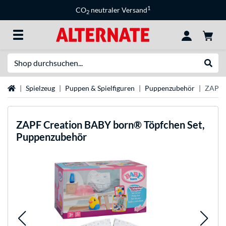
1
CO
neutraler Versand
2
Suche
Suche
Startseite
Spielzeug
Puppen & Spielfiguren
Puppenzubehör
ZAPF 
ZAPF Creation
BABY born® Töpfchen Set,
Puppenzubehör