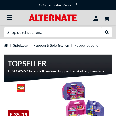
1
CO
neutraler Versand
2
Suche
Suche
Startseite
Spielzeug
Puppen & Spielfiguren
Puppenzubehör
TOPSELLER
LEGO 42697 Friends Kreativer Puppenhauskoffer, Konstruktionsspielzeug
€ 35,39