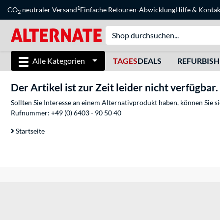
1
CO
neutraler Versand
Einfache Retouren-Abwicklung
Hilfe
&
Kontak
2
Alle Kategorien
TAGES
DEALS
REFURBIS
Der Artikel ist zur Zeit leider nicht verfügbar.
Sollten Sie Interesse an einem Alternativprodukt haben, können Sie 
Rufnummer:
+49 (0) 6403 - 90 50 40
Startseite