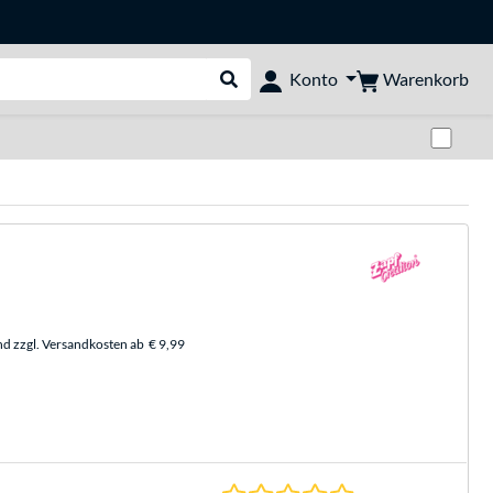
Warenkorb
Konto
Suche durchführen
Zwi
nd zzgl. Versandkosten ab
€ 9,99
0.0 Sterne bei 0 Be