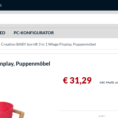
t
Suche
HED
PC-KONFIGURATOR
Creation BABY born® 3 in 1 Wiege Pinplay, Puppenmöbel
inplay, Puppenmöbel
€ 31,29
inkl. MwSt. u