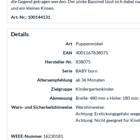
die Gegend getragen werden. Der pinke Bassinet lässt sich dabei na
und ein kleines Kissen.
Art.-Nr.: 100144131
Details
Art
Puppenmöbel
EAN
4001167838075
Hersteller-Nr.
838075
Serie
BABY born
Altersempfehlung
ab 36 Monaten
Zielgruppe
Kindergartenkinder
Abmessung
Breite: 480 mm x Höhe: 180 mm 
Warn- und Sicherheitshinweise
Warnhinweise:
Achtung: Erstickungsgefahr wege
Achtung: Nicht geeignet für Kin
WEEE-Nummer
16230181