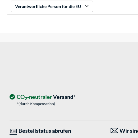
Verantwortliche Person für die EU
CO
-neutraler
Versand
1
2
1
(durch Kompensation)
Bestellstatus abrufen
Wir sind