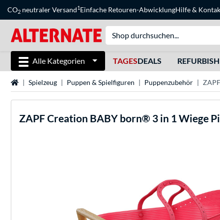
1
CO
neutraler Versand
Einfache Retouren-Abwicklung
Hilfe
&
Kontak
2
Alle Kategorien
TAGES
DEALS
REFURBIS
Startseite
Spielzeug
Puppen & Spielfiguren
Puppenzubehör
ZAPF 
ZAPF Creation
BABY born® 3 in 1 Wiege P