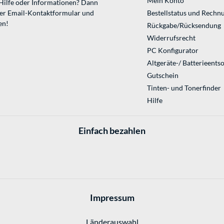
Mein Konto
 Hilfe oder Informationen? Dann
ser
Email-Kontaktformular
und
Bestellstatus und Rechn
en!
Rückgabe/Rücksendung
Widerrufsrecht
PC Konfigurator
Altgeräte-/ Batterieents
Gutschein
Tinten- und Tonerfinder
Hilfe
Einfach bezahlen
Impressum
Länderauswahl