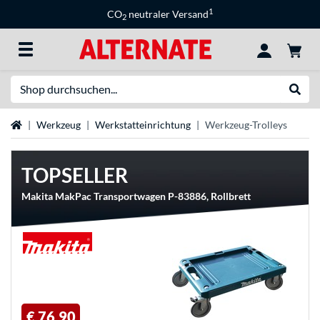
1
CO
neutraler Versand
2
Suche
Suche
Startseite
Werkzeug
Werkstatteinrichtung
Werkzeug-Trolleys
TOPSELLER
Makita MakPac Transportwagen P-83886, Rollbrett
€ 76,90