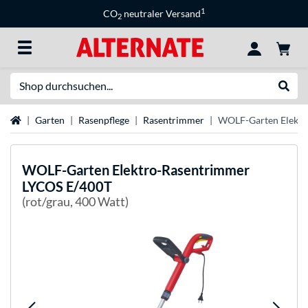
1
CO
neutraler Versand
2
Suche
Suche
Startseite
Garten
Rasenpflege
Rasentrimmer
WOLF-Garten Elektr
WOLF-Garten
Elektro-Rasentrimmer
LYCOS E/400T
(rot/grau, 400 Watt)