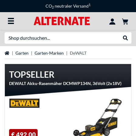
1
CO
neutraler Versand
2
Suche
Suche
Startseite
Garten
Garten-Marken
DeWALT
TOPSELLER
DEWALT Akku-Rasenmäher DCMWP134N, 36Volt (2x18V)
€ 492,00