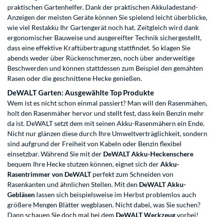
praktischen Gartenhelfer. Dank der praktischen Akkuladestand-
Anzeigen der meisten Geräte können Sie spielend leicht überblicke,
wie viel Restakku Ihr Gartengerät noch hat. Zeitgleich wird dank
ergonomischer Bauweise und ausgereifter Technik sichergestellt,
dass eine effektive Kraftübertragung stattfindet. So klagen Sie
abends weder über Rückenschmerzen, noch über anderweitige
Beschwerden und können stattdessen zum Beispiel den gemähten
Rasen oder die geschnittene Hecke genießen.
DeWALT Garten: Ausgewählte Top Produkte
Wem ist es nicht schon einmal passiert? Man will den Rasenmähen,
holt den Rasenmäher hervor und stellt fest, dass kein Benzin mehr
da ist. DeWALT setzt dem mit seinen Akku-Rasenmähern ein Ende.
Nicht nur glänzen diese durch Ihre Umweltverträglichkeit, sondern
sind aufgrund der Freiheit von Kabeln oder Benzin flexibel
einsetzbar. Während Sie mit der
DeWALT Akku-Heckenschere
bequem Ihre Hecke stutzen können, eignet sich der
Akku-
Rasentrimmer von DeWALT
perfekt zum Schneiden von
Rasenkanten und ähnlichen Stellen. Mit den
DeWALT Akku-
Gebläsen
lassen sich beispielsweise im Herbst problemlos auch
größere Mengen Blätter wegblasen. Nicht dabei, was Sie suchen?
Dann schauen Sie doch mal bei dem
DeWALT Werkzeug
vorbei!