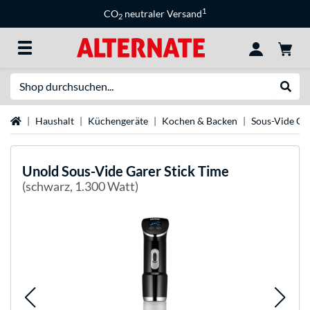
1
CO
neutraler Versand
2
Suche
Suche
Startseite
Haushalt
Küchengeräte
Kochen & Backen
Sous-Vide Ga
Unold
Sous-Vide Garer Stick Time
(schwarz, 1.300 Watt)