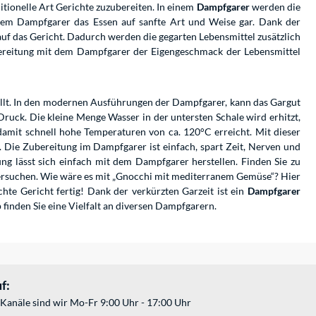
tionelle Art Gerichte zuzubereiten. In einem
Dampfgarer
werden die
nem Dampfgarer das Essen auf sanfte Art und Weise gar. Dank der
uf das Gericht. Dadurch werden die gegarten Lebensmittel zusätzlich
bereitung mit dem Dampfgarer der Eigengeschmack der Lebensmittel
ellt. In den modernen Ausführungen der Dampfgarer, kann das Gargut
ruck. Die kleine Menge Wasser in der untersten Schale wird erhitzt,
damit schnell hohe Temperaturen von ca. 120°C erreicht. Mit dieser
. Die Zubereitung im Dampfgarer ist einfach, spart Zeit, Nerven und
ng lässt sich einfach mit dem Dampfgarer herstellen. Finden Sie zu
versuchen. Wie wäre es mit „Gnocchi mit mediterranem Gemüse“? Hier
te Gericht fertig! Dank der verkürzten Garzeit ist ein
Dampfgarer
inden Sie eine Vielfalt an diversen Dampfgarern.
f:
Kanäle sind wir Mo-Fr 9:00 Uhr - 17:00 Uhr