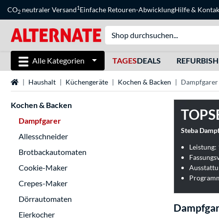
1
CO
neutraler Versand
Einfache Retouren-Abwicklung
Hilfe
&
Kontak
2
Alle Kategorien
TAGES
DEALS
REFURBIS
Startseite
Haushalt
Küchengeräte
Kochen & Backen
Dampfgarer
Kochen & Backen
TOPS
Dampfgarer
Steba Dampf
Allesschneider
Leistung:
Brotbackautomaten
Fassungsv
Cookie-Maker
Programm
Crepes-Maker
Dörrautomaten
Dampfgar
Eierkocher