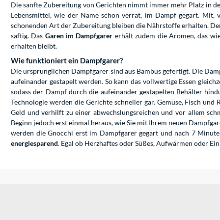
Die sanfte Zubereitung von Gerichten nimmt immer mehr Platz in der
Lebensmittel, wie der Name schon verrät, im Dampf gegart. Mit,
schonenden Art der Zubereitung bleiben die Nährstoffe erhalten. De
saftig. Das
Garen im Dampfgarer
erhält zudem die Aromen, das wie
erhalten bleibt.
Wie funktioniert ein Dampfgarer?
Die ursprünglichen Dampfgarer sind aus Bambus gefertigt. Die Damp
aufeinander gestapelt werden. So kann das vollwertige Essen gleich
sodass der Dampf durch die aufeinander gestapelten Behälter hindu
Technologie werden die Gerichte schneller gar. Gemüse, Fisch und R
Geld und verhilft zu einer abwechslungsreichen und vor allem schm
Beginn jedoch erst einmal heraus, wie Sie mit Ihrem neuen Dampfga
werden die Gnocchi erst im Dampfgarer gegart und nach 7 Minuten 
energiesparend
. Egal ob Herzhaftes oder Süßes, Aufwärmen oder Ei