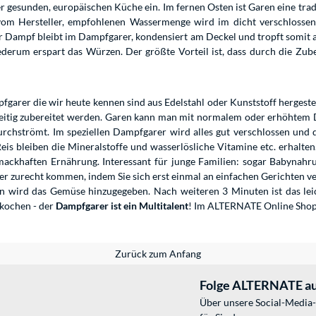
 gesunden, europäischen Küche ein. Im fernen Osten ist Garen eine tradi
 vom Hersteller, empfohlenen Wassermenge wird im dicht verschlosse
r Dampf bleibt im Dampfgarer, kondensiert am Deckel und tropft somit a
derum erspart das Würzen. Der größte Vorteil ist, dass durch die Zu
fgarer die wir heute kennen sind aus Edelstahl oder Kunststoff hergest
zeitig zubereitet werden. Garen kann man mit normalem oder erhöhtem D
rchströmt. Im speziellen Dampfgarer wird alles gut verschlossen und 
eis bleiben die Mineralstoffe und wasserlösliche Vitamine etc. erhalten
ackhaften Ernährung. Interessant für junge Familien: sogar Babynahru
rer zurecht kommen, indem Sie sich erst einmal an einfachen Gerichten 
wird das Gemüse hinzugegeben. Nach weiteren 3 Minuten ist das leich
nkochen - der
Dampfgarer ist ein Multitalent
! Im ALTERNATE Online Shop f
Zurück zum Anfang
Folge ALTERNATE au
Über unsere Social-Media-