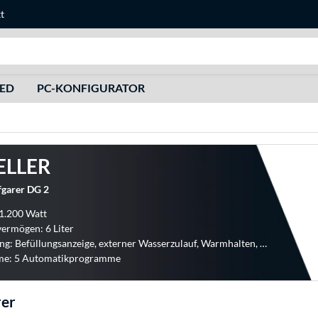
t
Suche
HED
PC-KONFIGURATOR
ELLER
garer DG 2
 1.200 Watt
ermögen: 6 Liter
Ausstattung: Befüllungsanzeige, externer Wasserzulauf, Warmhalten, Timer
e: 5 Automatikprogramme
er