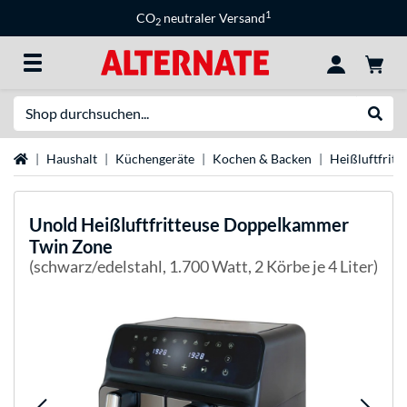
1
CO
neutraler Versand
2
Suche
Suche
Startseite
Haushalt
Küchengeräte
Kochen & Backen
Heißluftfritt
Unold
Heißluftfritteuse Doppelkammer
Twin Zone
(schwarz/edelstahl, 1.700 Watt, 2 Körbe je 4 Liter)