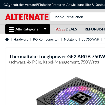
1
CO
neutraler Versand
Einfache Retouren-Abwicklung
Hilfe
&
Kontak
2
Alle Kategorien
TAGES
DEALS
REFURBIS
Startseite
Hardware
PC-Komponenten
Netzteile
ab 750 Watt
Thermaltake
Toughpower GF2 ARGB 750W, 
(schwarz, 4x PCIe, Kabel-Management, 750 Watt)