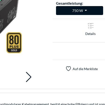
Gesamtleistung:
750 W
Details
Auf die Merkliste
modulares Kabelmanagement, besitzt eine hohe Effizienz und ist somit 