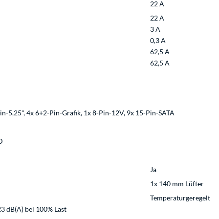
22 A
22 A
3 A
0,3 A
62,5 A
62,5 A
n-5,25", 4x 6+2-Pin-Grafik, 1x 8-Pin-12V, 9x 15-Pin-SATA
D
Ja
1x 140 mm Lüfter
Temperaturgeregelt
 23 dB(A) bei 100% Last