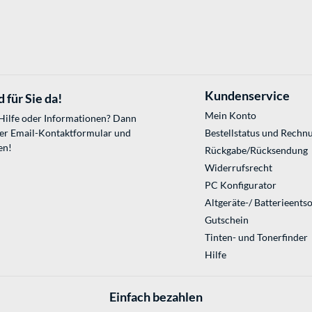
Kundenservice
 für Sie da!
Mein Konto
 Hilfe oder Informationen? Dann
ser
Email-Kontaktformular
und
Bestellstatus und Rechn
en!
Rückgabe/Rücksendung
Widerrufsrecht
PC Konfigurator
Altgeräte-/ Batterieents
Gutschein
Tinten- und Tonerfinder
Hilfe
Einfach bezahlen