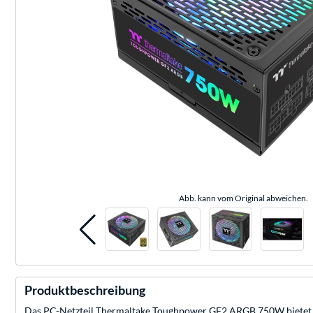
Abb. kann vom Original abweichen.
Produktbeschreibung
Das PC-Netzteil Thermaltake Toughpower GF2 ARGB 750W bietet voll