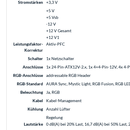
Stromstärken
+3,3 V
+5 V
+5 Vsb
-12 V
+12 V Gesamt
+12 V1
Leistungsfaktor-
Aktiv-PFC
Korrektur
Schalter
1x Netzschalter
Anschlüsse
1x 24-Pin-ATX12V-2.x, 1x 4+4-Pin-12V, 4x 4-Pi
RGB-Anschlüsse
addressable RGB Header
RGB-Standard
AURA Sync, Mystic Light, RGB Fusion, RGB LE
Beleuchtung
Ja, RGB
Kabel
Kabel-Management
Kühlung
Anzahl Lüfter
Regelung
Lautstärke
0 dB(A) bei 20% Last, 16,7 dB(A) bei 50% Last,