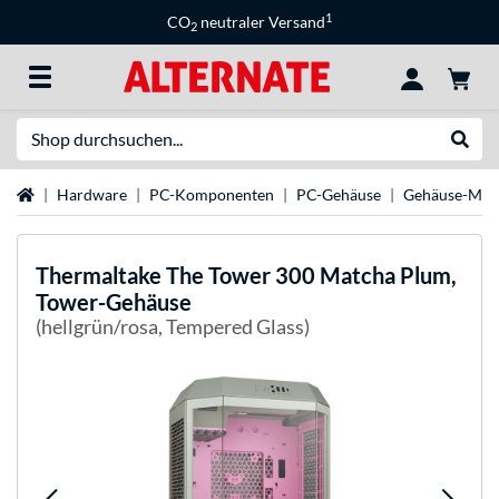
1
CO
neutraler Versand
2
Suche
Suche
Startseite
Hardware
PC-Komponenten
PC-Gehäuse
Gehäuse-Mar
Thermaltake
The Tower 300 Matcha Plum,
Tower-Gehäuse
(hellgrün/rosa, Tempered Glass)