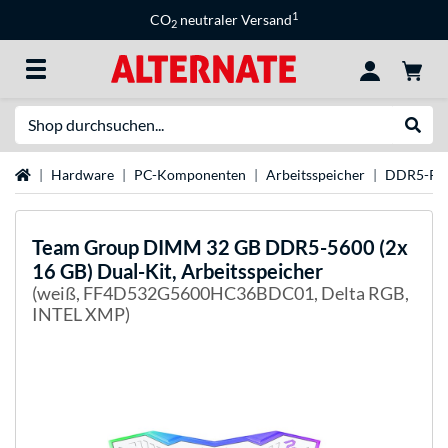
1
CO
neutraler Versand
2
Suche
Suche
Startseite
Hardware
PC-Komponenten
Arbeitsspeicher
DDR5-R
Team Group
DIMM 32 GB DDR5-5600 (2x
16 GB) Dual-Kit, Arbeitsspeicher
(weiß, FF4D532G5600HC36BDC01, Delta RGB,
INTEL XMP)