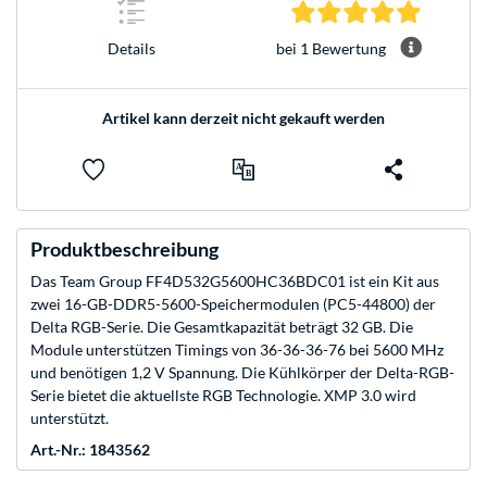
5.0 Stern
bei 1 Bewertung
Details
Artikel kann derzeit nicht gekauft werden
Produktbeschreibung
Das Team Group FF4D532G5600HC36BDC01 ist ein Kit aus
zwei 16-GB-DDR5-5600-Speichermodulen (PC5-44800) der
Delta RGB-Serie. Die Gesamtkapazität beträgt 32 GB. Die
Module unterstützen Timings von 36-36-36-76 bei 5600 MHz
und benötigen 1,2 V Spannung. Die Kühlkörper der Delta-RGB-
Serie bietet die aktuellste RGB Technologie. XMP 3.0 wird
unterstützt.
Art.-Nr.: 1843562