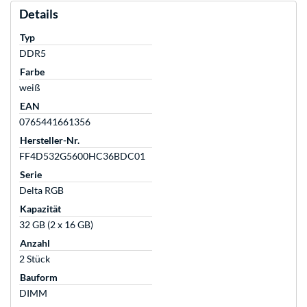
Details
Typ
DDR5
Farbe
weiß
EAN
0765441661356
Hersteller-Nr.
FF4D532G5600HC36BDC01
Serie
Delta RGB
Kapazität
32 GB (2 x 16 GB)
Anzahl
2 Stück
Bauform
DIMM