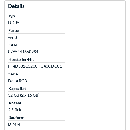
Details
Typ
DDR5
Farbe
weiß
EAN
0765441660984
Hersteller-Nr.
FF4D532G5200HC40CDC01
Serie
Delta RGB
Kapazität
32 GB (2 x 16 GB)
Anzahl
2 Stück
Bauform
DIMM