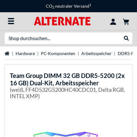
1
CO
neutraler Versand
2
Suche
Suche
Startseite
Hardware
PC-Komponenten
Arbeitsspeicher
DDR5-R
Team Group
DIMM 32 GB DDR5-5200 (2x
16 GB) Dual-Kit, Arbeitsspeicher
(weiß, FF4D532G5200HC40CDC01, Delta RGB,
INTEL XMP)