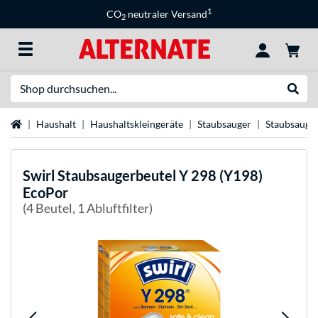
1
CO
neutraler Versand
2
Suche
Suche
Startseite
Haushalt
Haushaltskleingeräte
Staubsauger
Staubsauge
Swirl
Staubsaugerbeutel Y 298 (Y198)
EcoPor
(4 Beutel, 1 Abluftfilter)