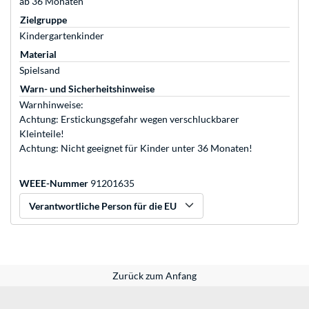
ab 36 Monaten
Zielgruppe
Kindergartenkinder
Material
Spielsand
Warn- und Sicherheitshinweise
Warnhinweise:
Achtung: Erstickungsgefahr wegen verschluckbarer
Kleinteile!
Achtung: Nicht geeignet für Kinder unter 36 Monaten!
WEEE-Nummer
91201635
Verantwortliche Person für die EU
Zurück zum Anfang