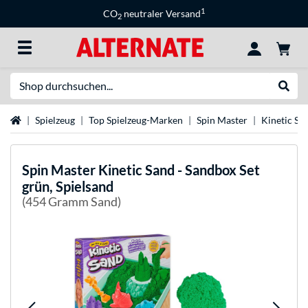
1
CO
neutraler Versand
2
Suche
Suche
Startseite
Spielzeug
Top Spielzeug-Marken
Spin Master
Kinetic Sa
Spin Master
Kinetic Sand - Sandbox Set
grün, Spielsand
(454 Gramm Sand)