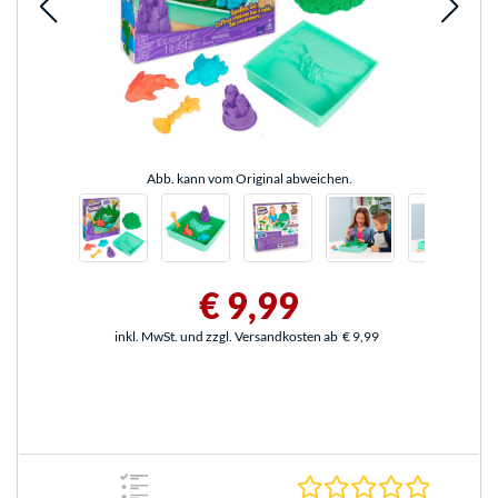
Abb. kann vom Original abweichen.
€ 9,99
inkl. MwSt. und zzgl. Versandkosten ab
€ 9,99
0.0 Stern