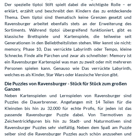
Der spezielle tiptoi Stift spielt dabei die wichtigste Rolle – er
erklärt, erzählt und beschreibt den Kindern das zu entdeckende
Thema. Dem tiptoi sind thematisch keine Grenzen gesetzt und
Ravensburger arbeitet ebenfalls stets an der Erweiterung des
Sortiments. Während tiptoi übergreifend funktioniert, gibt es
klassische Brettspiele und Kartenspiele, die teilweise seit
Generationen in den Beliebtheitslisten stehen. Wer kennt sie nicht:
memory, Phase 10, Das verrückte Labyrinth oder Tempo, kleine
Schnecke. Finde alle Pärchen und zwar als schnellster: Memory ist
ein Ravensburger Kartenspiel was man zu zweit oder mit mehreren
Personen spielen kann. Genauso wie Das verrückte Labyrinth,
welches es als Kinder, Star Wars oder klassische Version gibt.
Die Puzzles von Ravensburger - Stück für Stück zum großen
Ganzen
Neben Kartenspielen und Lernspielen von Ravensburger sind
Puzzles die Dauerbrenner. Angefangen mit 14 Teilen für die
Kleinsten bis hin zu 32.000 für echte Profis, für jeden ist das
passende Ravensburger Puzzle dabei. Von Tiermotiven zu
Zeichentrickfiguren bis hin zu Stadt- und Naturmotiven sind
Ravensburger Puzzles sehr vielfältig. Neben dem Spaß am Puzzle
selber sind die Ravensburger Puzzles auch schön anzusehen und