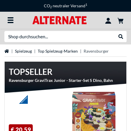
1
CO
neutraler Versand
2
Suche
Suche
Startseite
Spielzeug
Top Spielzeug-Marken
Ravensburger
TOPSELLER
Ravensburger GraviTrax Junior - Starter-Set S Dino, Bahn
€ 20,59