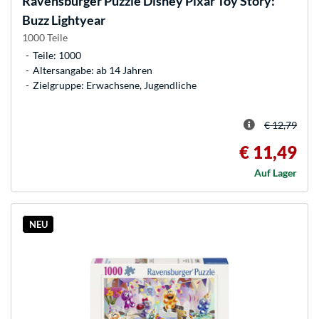
Ravensburger
Puzzle Disney Pixar Toy Story:
Buzz Lightyear
1000 Teile
Teile: 1000
Altersangabe: ab 14 Jahren
Zielgruppe: Erwachsene, Jugendliche
€ 12,79
€ 11,49
Auf Lager
NEU