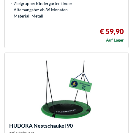
Zielgruppe: Kindergartenkinder
Altersangabe: ab 36 Monaten
Material: Metall
€ 59,90
Auf Lager
HUDORA
Nestschaukel 90
grün/schwarz