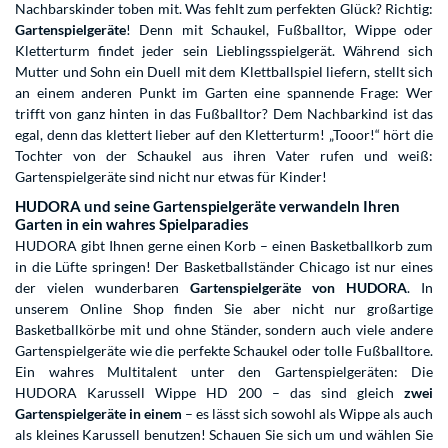
Nachbarskinder toben mit. Was fehlt zum perfekten Glück? Richtig:
Gartenspielgeräte
! Denn mit Schaukel, Fußballtor, Wippe oder
Kletterturm findet jeder sein Lieblingsspielgerät. Während sich
Mutter und Sohn ein Duell mit dem Klettballspiel liefern, stellt sich
an einem anderen Punkt im Garten eine spannende Frage: Wer
trifft von ganz hinten in das Fußballtor? Dem Nachbarkind ist das
egal, denn das klettert lieber auf den Kletterturm! „Tooor!“ hört die
Tochter von der Schaukel aus ihren Vater rufen und weiß:
Gartenspielgeräte sind nicht nur etwas für Kinder!
HUDORA und seine Gartenspielgeräte verwandeln Ihren
Garten in ein wahres Spielparadies
HUDORA gibt Ihnen gerne einen Korb – einen Basketballkorb zum
in die Lüfte springen! Der Basketballständer Chicago ist nur eines
der vielen wunderbaren
Gartenspielgeräte von HUDORA
. In
unserem Online Shop finden Sie aber nicht nur großartige
Basketballkörbe mit und ohne Ständer, sondern auch viele andere
Gartenspielgeräte wie die perfekte Schaukel oder tolle Fußballtore.
Ein wahres Multitalent unter den Gartenspielgeräten: Die
HUDORA Karussell Wippe HD 200 – das sind gleich
zwei
Gartenspielgeräte in einem
– es lässt sich sowohl als Wippe als auch
als kleines Karussell benutzen! Schauen Sie sich um und wählen Sie