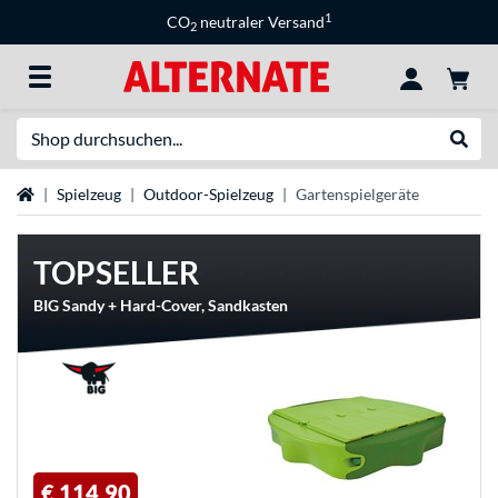
1
CO
neutraler Versand
2
Suche
Suche
Startseite
Spielzeug
Outdoor-Spielzeug
Gartenspielgeräte
TOPSELLER
BIG Sandy + Hard-Cover, Sandkasten
€ 114,90