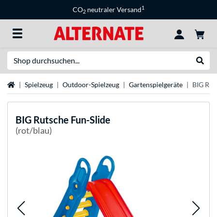
1
CO
neutraler Versand
2
Suche
Suche
Startseite
Spielzeug
Outdoor-Spielzeug
Gartenspielgeräte
BIG Rut
BIG
Rutsche Fun-Slide
(rot/blau)