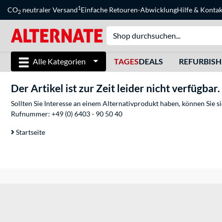
1
CO
neutraler Versand
Einfache Retouren-Abwicklung
Hilfe
&
Kontak
2
Alle Kategorien
TAGES
DEALS
REFURBIS
Der Artikel ist zur Zeit leider nicht verfügbar.
Sollten Sie Interesse an einem Alternativprodukt haben, können Sie 
Rufnummer:
+49 (0) 6403 - 90 50 40
Startseite