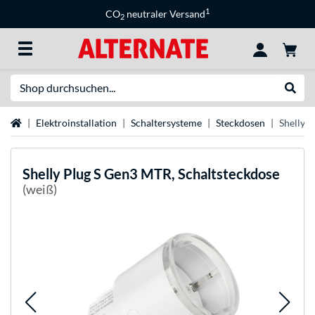
1
CO
neutraler Versand
2
Suche
Suche
Startseite
Elektroinstallation
Schaltersysteme
Steckdosen
Shelly 
Shelly
Plug S Gen3 MTR, Schaltsteckdose
(weiß)