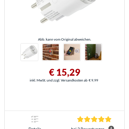
Abb. kann vom Original abweichen.
€ 15,29
inkl. MwSt. und zzgl. Versandkosten ab
€ 9,99
5.0 Stern
bei 2 Bewertungen
Details