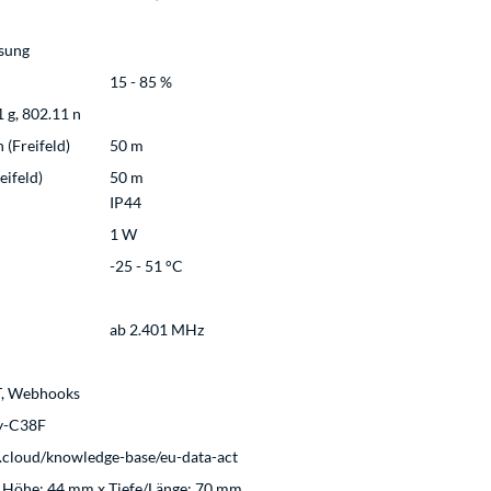
sung
15 - 85 %
 g, 802.11 n
(Freifeld)
50 m
eifeld)
50 m
IP44
1 W
-25 - 51 °C
ab 2.401 MHz
T, Webhooks
y-C38F
ly.cloud/knowledge-base/eu-data-act
x Höhe: 44 mm x Tiefe/Länge: 70 mm