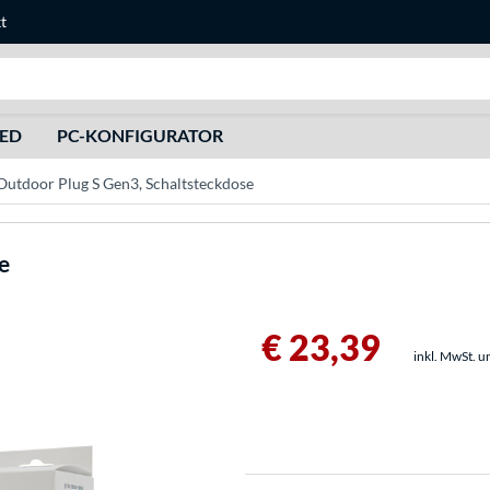
t
Suche
HED
PC-KONFIGURATOR
 Outdoor Plug S Gen3, Schaltsteckdose
e
€ 23,39
inkl. MwSt. u