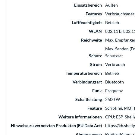
Einsatzbereich
Außen
Features
Verbrauchsmes
Luftfeuchtigkeit
Betrieb
WLAN
802.11 b, 802.11
Reichweite
Max. Empfangen 
Max. Senden (Fr
Schutz
Schutzart
Strom
Verbrauch
Temperaturbereich
Betrieb
Verbindungsart
Bluetooth
Funk
Frequenz
Schaltleistung
2500 W
Feature
Scripting, MQT
Weitere Informationen
CPU: ESP-Shell
Hinweise zu vernetzten Produkten (EU Data Act)
https://kb.shel
Abmessungen
Breite: 44 mm 