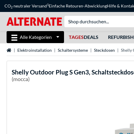
1
CO
neutraler Versand
Einfache Retouren-Abwicklung
Hilfe
&
Kontak
2
Alle Kategorien
TAGES
DEALS
REFURBIS
Startseite
Elektroinstallation
Schaltersysteme
Steckdosen
Shelly
Shelly
Outdoor Plug S Gen3, Schaltsteckdos
(mocca)