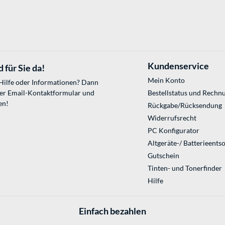
Kundenservice
 für Sie da!
Mein Konto
 Hilfe oder Informationen? Dann
ser
Email-Kontaktformular
und
Bestellstatus und Rechn
en!
Rückgabe/Rücksendung
Widerrufsrecht
PC Konfigurator
Altgeräte-/ Batterieents
Gutschein
Tinten- und Tonerfinder
Hilfe
Einfach bezahlen