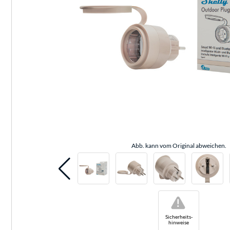
Abb. kann vom Original abweichen.
!
Sicherheits-
hinweise