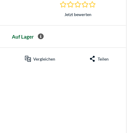
0.0 Sterne bei 0 Be
Jetzt bewerten
Auf Lager
Vergleichen
Teilen