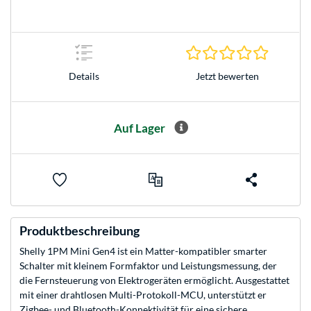
0.0 Stern
Jetzt bewerten
Details
Auf Lager
Produktbeschreibung
Shelly 1PM Mini Gen4 ist ein Matter-kompatibler smarter
Schalter mit kleinem Formfaktor und Leistungsmessung, der
die Fernsteuerung von Elektrogeräten ermöglicht. Ausgestattet
mit einer drahtlosen Multi-Protokoll-MCU, unterstützt er
Zigbee- und Bluetooth-Konnektivität für eine sichere