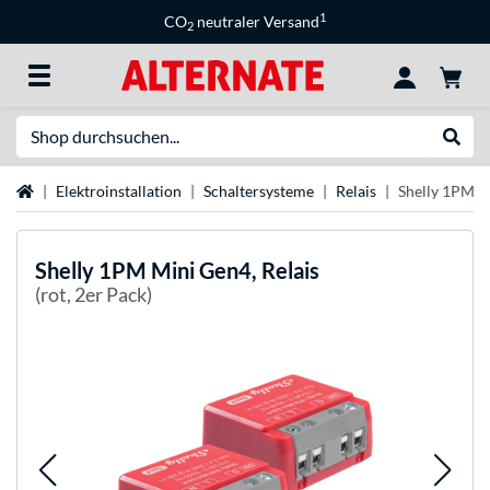
1
CO
neutraler Versand
2
Suche
Suche
Startseite
Elektroinstallation
Schaltersysteme
Relais
Shelly 1PM M
Shelly
1PM Mini Gen4, Relais
(rot, 2er Pack)