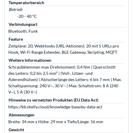
Temperaturbereich
Betrieb
-20 - 40 °C
Verbindungsart
Bluetooth, Funk
Feature
Zeitpläne: 20, WebHooks (URL-Aktionen): 20 mit 5 URLs pro
Hook, Wi-Fi Range Extender, BLE Gateway, Skripting, MQTT
Weitere Informationen
Schraubklemmen max Drehmoment: 0,4 Nm | Querschnitt
des Leiters: 0,2 bis 2,5 mm² | (Voll-, Litzen- und
Aderendhülsen) | Abisolierlänge des Leiters: 6 bis 7 mm | Max.
Schaltspannung: 240 V~, 30 V⎓ | Max. Schaltstrom: 8 A (240
V~), 5 A (30 V⎓)
Hinweise zu vernetzten Produkten (EU Data Act)
https://kb.shelly.cloud/knowledge-base/eu-data-act
Abmessungen
Breite: 34 mm x Höhe: 29 mm x Tiefe/Länge: 16 mm
Gewicht