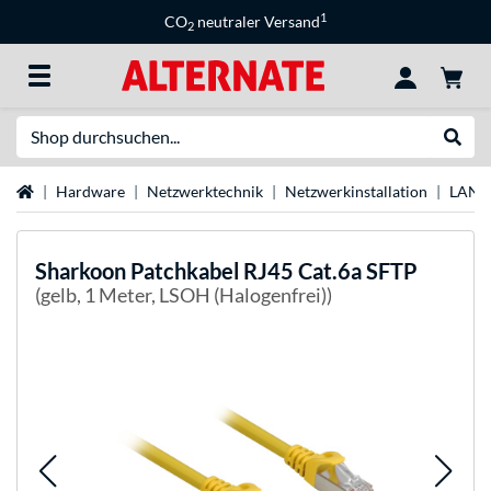
1
CO
neutraler Versand
2
Suche
Suche
Startseite
Hardware
Netzwerktechnik
Netzwerkinstallation
LAN-
Sharkoon
Patchkabel RJ45 Cat.6a SFTP
(gelb, 1 Meter, LSOH (Halogenfrei))