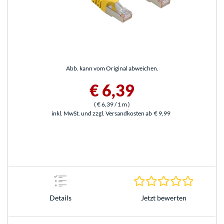
Abb. kann vom Original abweichen.
€ 6,39
(
€ 6,39
/ 1 m
)
inkl. MwSt. und zzgl. Versandkosten ab
€ 9,99
0.0 Stern
Jetzt bewerten
Details