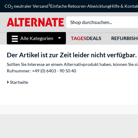
1
CO
neutraler Versand
Einfache Retouren-Abwicklung
Hilfe
&
Kontak
2
Alle Kategorien
TAGES
DEALS
REFURBIS
Der Artikel ist zur Zeit leider nicht verfügbar.
Sollten Sie Interesse an einem Alternativprodukt haben, können Sie 
Rufnummer:
+49 (0) 6403 - 90 50 40
Startseite