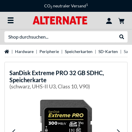
1
CO
neutraler Versand
2
Suche
Suche
Startseite
Hardware
Peripherie
Speicherkarten
SD-Karten
SanD
SanDisk
Extreme PRO 32 GB SDHC,
Speicherkarte
(schwarz, UHS-II U3, Class 10, V90)