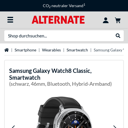
1
CO
neutraler Versand
2
Suche
Suche
Startseite
Smartphone
Wearables
Smartwatch
Samsung Galaxy Wa
Samsung
Galaxy Watch8 Classic,
Smartwatch
(schwarz, 46mm, Bluetooth, Hybrid-Armband)