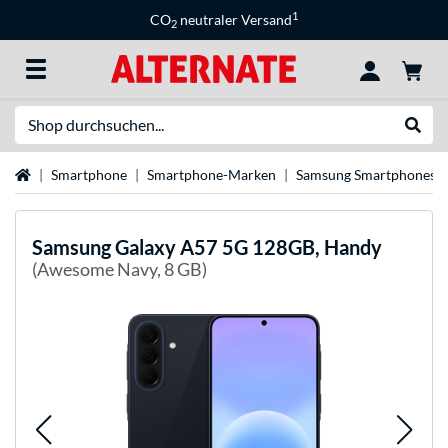
1
CO
neutraler Versand
2
Suche
Suche
Startseite
Smartphone
Smartphone-Marken
Samsung Smartphones
Samsung
Galaxy A57 5G 128GB, Handy
(Awesome Navy, 8 GB)