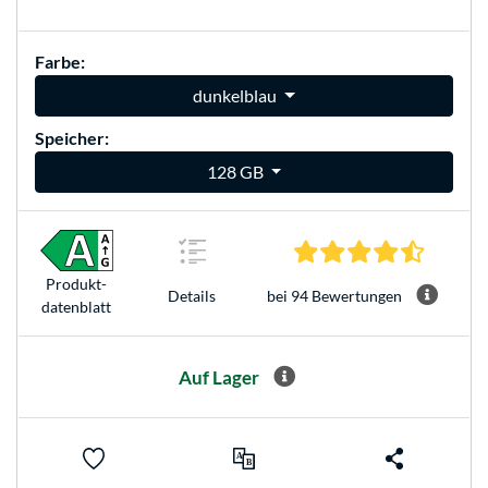
Farbe:
dunkelblau
Speicher:
128 GB
4.4 Ster
Produkt­
bei 94 Bewertungen
Details
datenblatt
Auf Lager