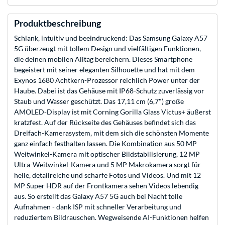
Produktbeschreibung
Schlank, intuitiv und beeindruckend: Das Samsung Galaxy A57
5G überzeugt mit tollem Design und vielfältigen Funktionen,
die deinen mobilen Alltag bereichern. Dieses Smartphone
begeistert mit seiner eleganten Silhouette und hat mit dem
Exynos 1680 Achtkern-Prozessor reichlich Power unter der
Haube. Dabei ist das Gehäuse mit IP68-Schutz zuverlässig vor
Staub und Wasser geschützt. Das 17,11 cm (6,7") große
AMOLED-Display ist mit Corning Gorilla Glass Victus+ äußerst
kratzfest. Auf der Rückseite des Gehäuses befindet sich das
Dreifach-Kamerasystem, mit dem sich die schönsten Momente
ganz einfach festhalten lassen. Die Kombination aus 50 MP
Weitwinkel-Kamera mit optischer Bildstabilisierung, 12 MP
Ultra-Weitwinkel-Kamera und 5 MP Makrokamera sorgt für
helle, detailreiche und scharfe Fotos und Videos. Und mit 12
MP Super HDR auf der Frontkamera sehen Videos lebendig
aus. So erstellt das Galaxy A57 5G auch bei Nacht tolle
Aufnahmen - dank ISP mit schneller Verarbeitung und
reduziertem Bildrauschen. Wegweisende AI-Funktionen helfen