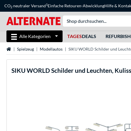
1
CO
neutraler Versand
Einfache Retouren-Abwicklung
Hilfe
&
Kontak
2
Alle Kategorien
TAGES
DEALS
REFURBIS
Startseite
Spielzeug
Modellautos
SIKU WORLD Schilder und Leuchte
SIKU
WORLD Schilder und Leuchten, Kulis