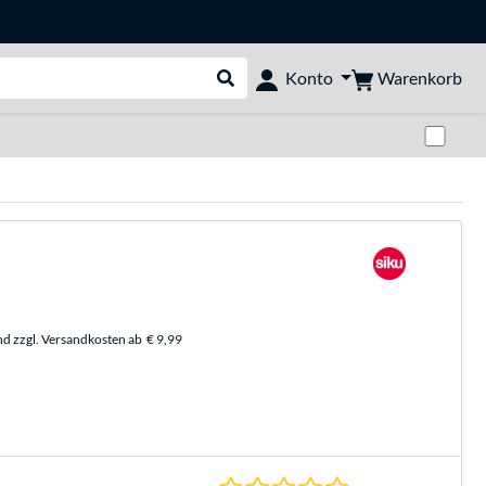
Warenkorb
Konto
Suche durchführen
Zwi
nd zzgl. Versandkosten ab
€ 9,99
0.0 Sterne bei 0 Be