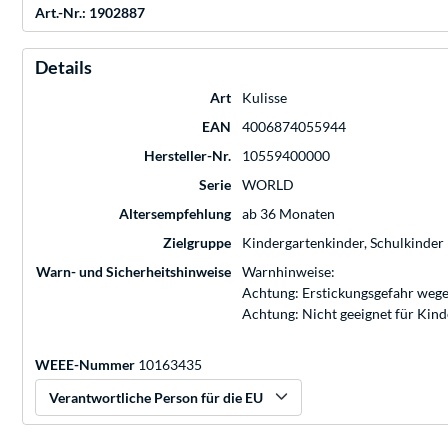
Art.-Nr.: 1902887
Details
Art
Kulisse
EAN
4006874055944
Hersteller-Nr.
10559400000
Serie
WORLD
Altersempfehlung
ab 36 Monaten
Zielgruppe
Kindergartenkinder, Schulkinder
Warn- und Sicherheitshinweise
Warnhinweise:
Achtung: Erstickungsgefahr wege
Achtung: Nicht geeignet für Kin
WEEE-Nummer
10163435
Verantwortliche Person für die EU