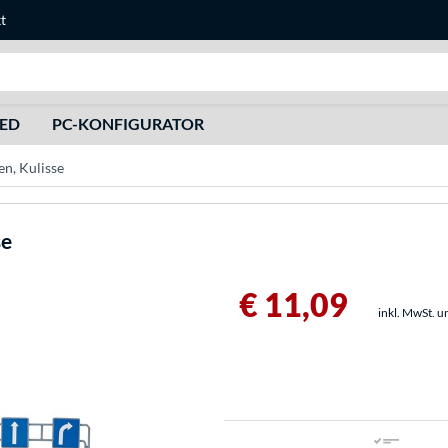
t
Suche
HED
PC-KONFIGURATOR
n, Kulisse
se
€ 11,09
inkl. MwSt. u