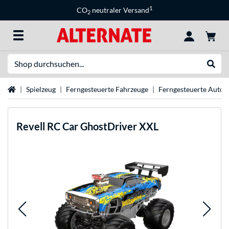
1
CO
neutraler Versand
2
Suche
Suche
Startseite
Spielzeug
Ferngesteuerte Fahrzeuge
Ferngesteuerte Autos
Revell
RC Car GhostDriver XXL