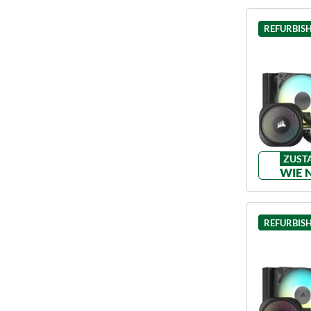
REFURBIS
ZUST
WIE 
REFURBIS