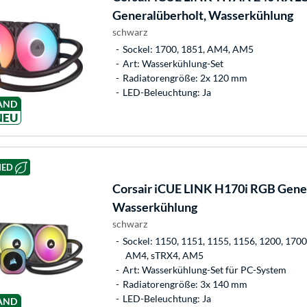
Generalüberholt, Wasserkühlung
schwarz
Sockel: 1700, 1851, AM4, AM5
Art: Wasserkühlung-Set
Radiatorengröße: 2x 120 mm
LED-Beleuchtung: Ja
AND
NEU
HED
Corsair
iCUE LINK H170i RGB Gener
Wasserkühlung
schwarz
Sockel: 1150, 1151, 1155, 1156, 1200, 1700
AM4, sTRX4, AM5
Art: Wasserkühlung-Set für PC-System
Radiatorengröße: 3x 140 mm
LED-Beleuchtung: Ja
AND