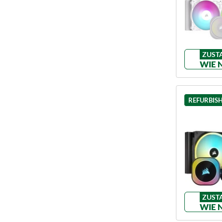
ZUST
WIE 
REFURBIS
ZUST
WIE 