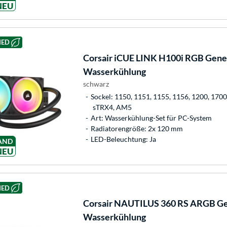
NEU
HED
Corsair
iCUE LINK H100i RGB Gener
Wasserkühlung
schwarz
Sockel: 1150, 1151, 1155, 1156, 1200, 170
sTRX4, AM5
Art: Wasserkühlung-Set für PC-System
Radiatorengröße: 2x 120 mm
LED-Beleuchtung: Ja
AND
NEU
HED
Corsair
NAUTILUS 360 RS ARGB Gen
Wasserkühlung