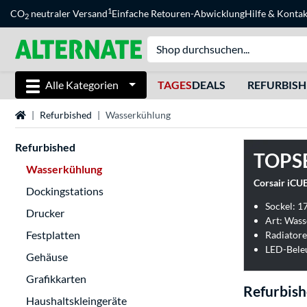
1
CO
neutraler Versand
Einfache Retouren-Abwicklung
Hilfe
&
Kontak
2
Alle Kategorien
TAGES
DEALS
REFURBIS
Startseite
Refurbished
Wasserkühlung
Refurbished
TOPS
Wasserkühlung
Corsair iCU
Dockingstations
Sockel: 
Drucker
Art: Wass
Festplatten
Radiator
LED-Bele
Gehäuse
Grafikkarten
Refurbis
Haushaltskleingeräte