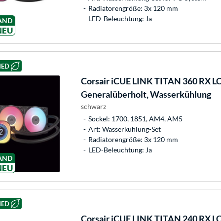
Radiatorengröße: 3x 120 mm
LED-Beleuchtung: Ja
AND
NEU
HED
Corsair
iCUE LINK TITAN 360 RX L
Generalüberholt, Wasserkühlung
schwarz
Sockel: 1700, 1851, AM4, AM5
Art: Wasserkühlung-Set
Radiatorengröße: 3x 120 mm
LED-Beleuchtung: Ja
AND
NEU
HED
Corsair
iCUE LINK TITAN 240 RX L