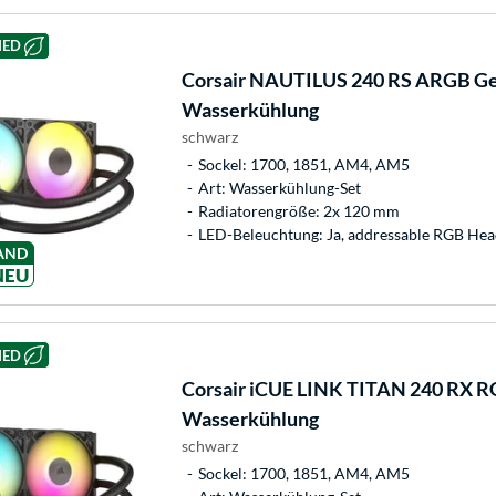
HED
Corsair
NAUTILUS 240 RS ARGB Gen
Wasserkühlung
schwarz
Sockel: 1700, 1851, AM4, AM5
Art: Wasserkühlung-Set
Radiatorengröße: 2x 120 mm
LED-Beleuchtung: Ja, addressable RGB Hea
AND
NEU
HED
Corsair
iCUE LINK TITAN 240 RX RG
Wasserkühlung
schwarz
Sockel: 1700, 1851, AM4, AM5