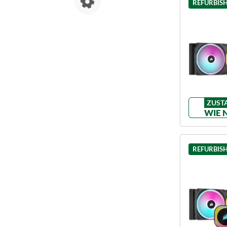
REFURBIS
ZUST
WIE 
REFURBIS