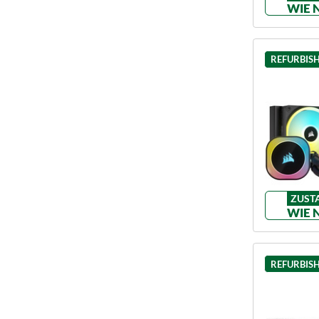
WIE 
REFURBIS
ZUST
WIE 
REFURBIS