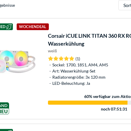
Sortie
gebnisse
HED
WOCHENDEAL
Corsair
iCUE LINK TITAN 360 RX RG
Wasserkühlung
weiß
(1)
Sockel: 1700, 1851, AM4, AM5
Art: Wasserkühlung-Set
Radiatorengröße: 3x 120 mm
LED-Beleuchtung: Ja
60
% verfügbar zum Aktio
AND
noch
07:51:31
NEU