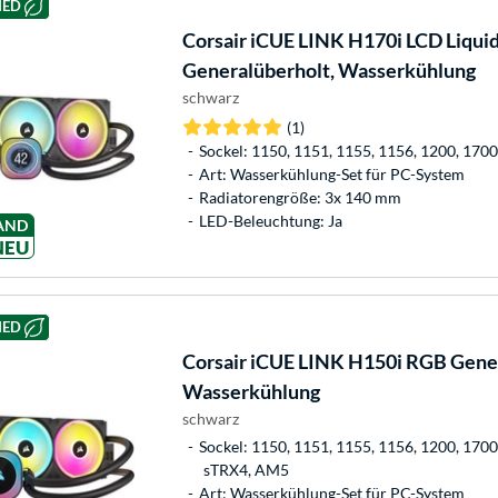
HED
Corsair
iCUE LINK H170i LCD Liqui
Generalüberholt, Wasserkühlung
schwarz
(1)
Sockel: 1150, 1151, 1155, 1156, 1200, 17
Art: Wasserkühlung-Set für PC-System
Radiatorengröße: 3x 140 mm
LED-Beleuchtung: Ja
AND
NEU
HED
Corsair
iCUE LINK H150i RGB Gener
Wasserkühlung
schwarz
Sockel: 1150, 1151, 1155, 1156, 1200, 170
sTRX4, AM5
Art: Wasserkühlung-Set für PC-System