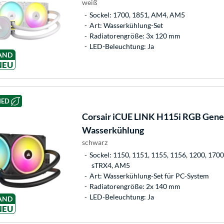
weiß
Sockel: 1700, 1851, AM4, AM5
Art: Wasserkühlung-Set
Radiatorengröße: 3x 120 mm
LED-Beleuchtung: Ja
AND
NEU
HED
Corsair
iCUE LINK H115i RGB Gener
Wasserkühlung
schwarz
Sockel: 1150, 1151, 1155, 1156, 1200, 170
sTRX4, AM5
Art: Wasserkühlung-Set für PC-System
Radiatorengröße: 2x 140 mm
LED-Beleuchtung: Ja
AND
NEU