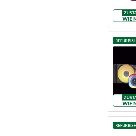
ZUST
WIE 
REFURBIS
ZUST
WIE 
REFURBIS