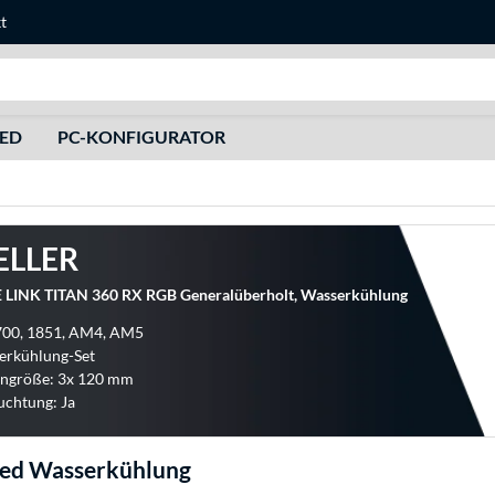
t
Suche
HED
PC-KONFIGURATOR
ELLER
E LINK TITAN 360 RX RGB Generalüberholt, Wasserkühlung
1700, 1851, AM4, AM5
erkühlung-Set
engröße: 3x 120 mm
uchtung: Ja
hed Wasserkühlung