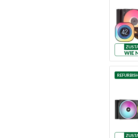
ZUST
WIE 
REFURBIS
ZUST