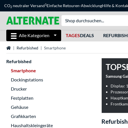
1
CO
neutraler Versand
Einfache Retouren-Abwicklung
Hilfe
&
Kontak
2
Alle Kategorien
TAGES
DEALS
REFURBIS
Startseite
Refurbished
Smartphone
Refurbished
TOPS
Smartphone
Samsung Gal
Dockingstations
Display: 1
Drucker
Prozessor
Festplatten
Hauptkam
Frontkam
Gehäuse
Grafikkarten
Refurbis
Haushaltskleingeräte