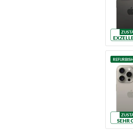
ZUST
EXZELL
REFURBIS
ZUST
SEHR 