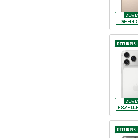
ZUST
SEHR 
REFURBIS
ZUST
EXZELL
REFURBIS