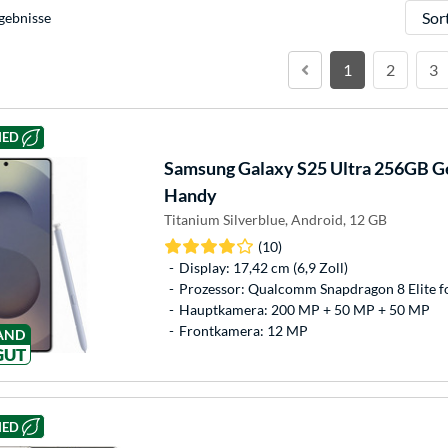
Sortie
gebnisse
1
2
3
HED
Samsung
Galaxy S25 Ultra 256GB G
Handy
Titanium Silverblue, Android, 12 GB
(10)
Display: 17,42 cm (6,9 Zoll)
Prozessor: Qualcomm Snapdragon 8 Elite f
Hauptkamera: 200 MP + 50 MP + 50 MP
Frontkamera: 12 MP
AND
GUT
HED