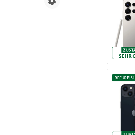
ZUST
SEHR 
REFURBIS
ZUST