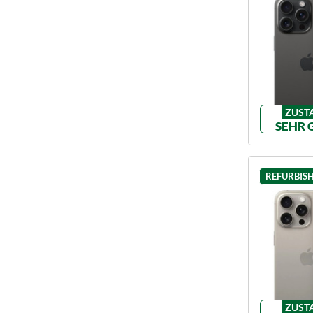
ZUST
SEHR 
REFURBIS
ZUST