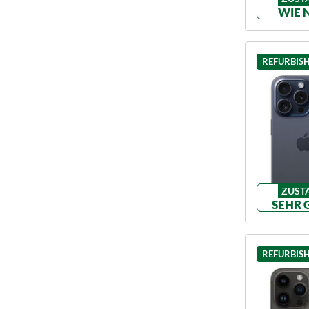
WIE 
REFURBIS
ZUST
SEHR 
REFURBIS