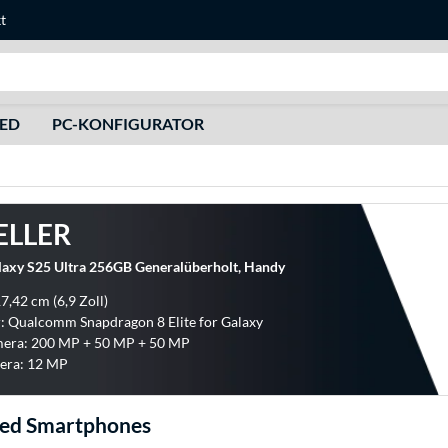
t
Suche
HED
PC-KONFIGURATOR
ELLER
axy S25 Ultra 256GB Generalüberholt, Handy
7,42 cm (6,9 Zoll)
: Qualcomm Snapdragon 8 Elite for Galaxy
era: 200 MP + 50 MP + 50 MP
era: 12 MP
hed Smartphones