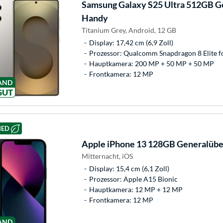
Samsung
Galaxy S25 Ultra 512GB G
Handy
Titanium Grey, Android, 12 GB
Display: 17,42 cm (6,9 Zoll)
Prozessor: Qualcomm Snapdragon 8 Elite f
Hauptkamera: 200 MP + 50 MP + 50 MP
Frontkamera: 12 MP
AND
GUT
HED
Apple
iPhone 13 128GB Generalübe
Mitternacht, iOS
Display: 15,4 cm (6,1 Zoll)
Prozessor: Apple A15 Bionic
Hauptkamera: 12 MP + 12 MP
Frontkamera: 12 MP
AND