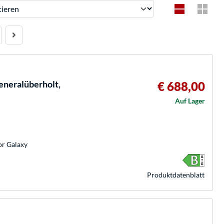
ren
eneralüberholt,
€ 688,00
Auf Lager
or Galaxy
Produkt­datenblatt