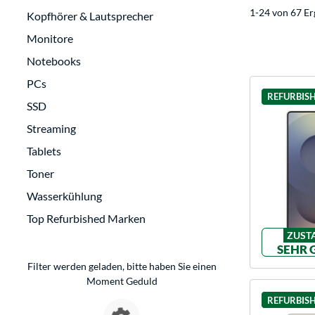
1-24 von 67 Er
Kopfhörer & Lautsprecher
Monitore
Notebooks
PCs
REFURBIS
SSD
Streaming
Tablets
Toner
Wasserkühlung
Top Refurbished Marken
ZUST
SEHR 
Filter werden geladen, bitte haben Sie einen
Moment Geduld
REFURBIS