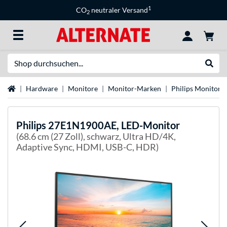
1
CO
neutraler Versand
2
Suche
Suche
Startseite
Hardware
Monitore
Monitor-Marken
Philips Monitore
Philips
27E1N1900AE, LED-Monitor
(68.6 cm (27 Zoll), schwarz, Ultra HD/4K,
Adaptive Sync, HDMI, USB-C, HDR)