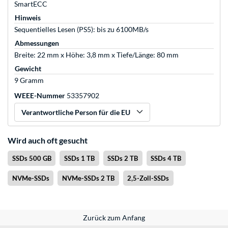
SmartECC
Hinweis
Sequentielles Lesen (PS5): bis zu 6100MB/s
Abmessungen
Breite: 22 mm x Höhe: 3,8 mm x Tiefe/Länge: 80 mm
Gewicht
9 Gramm
WEEE-Nummer
53357902
Verantwortliche Person für die EU
Wird auch oft gesucht
SSDs 500 GB
SSDs 1 TB
SSDs 2 TB
SSDs 4 TB
NVMe-SSDs
NVMe-SSDs 2 TB
2,5-Zoll-SSDs
Zurück zum Anfang