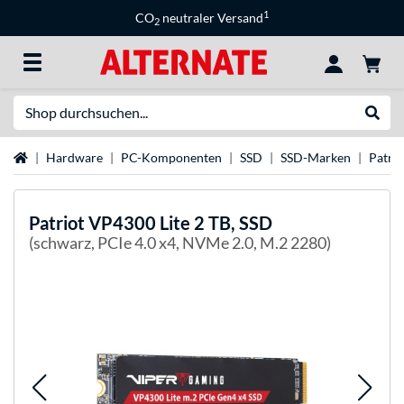
1
CO
neutraler Versand
2
Suche
Suche
Startseite
Hardware
PC-Komponenten
SSD
SSD-Marken
Patri
Patriot
VP4300 Lite 2 TB, SSD
(schwarz, PCIe 4.0 x4, NVMe 2.0, M.2 2280)