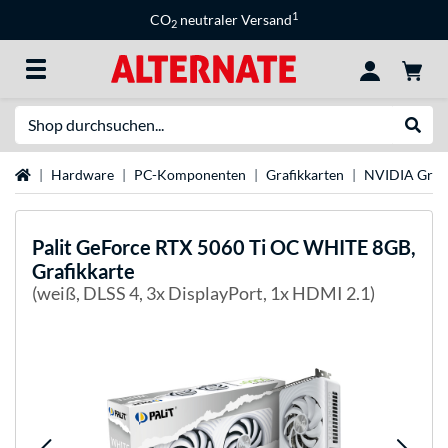
1
CO
neutraler Versand
2
Suche
Suche
Startseite
Hardware
PC-Komponenten
Grafikkarten
NVIDIA Grafi
Palit
GeForce RTX 5060 Ti OC WHITE 8GB,
Grafikkarte
(weiß, DLSS 4, 3x DisplayPort, 1x HDMI 2.1)