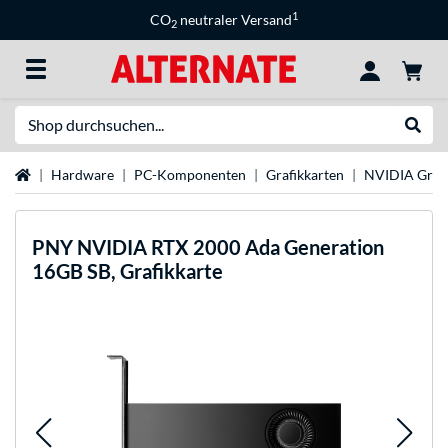
1
CO
neutraler Versand
2
Suche
Suche
Startseite
Hardware
PC-Komponenten
Grafikkarten
NVIDIA Grafi
PNY
NVIDIA RTX 2000 Ada Generation
16GB SB, Grafikkarte