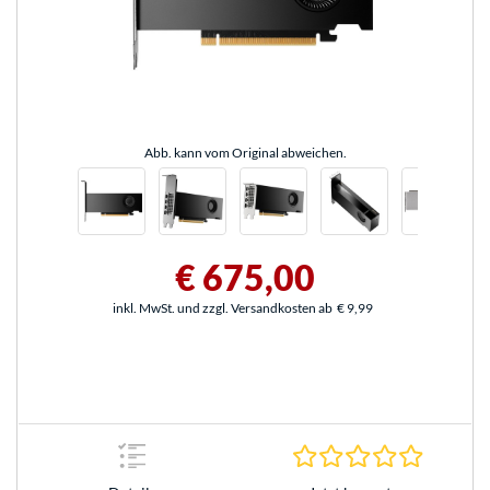
Abb. kann vom Original abweichen.
€ 675,00
inkl. MwSt. und zzgl. Versandkosten ab
€ 9,99
0.0 Stern