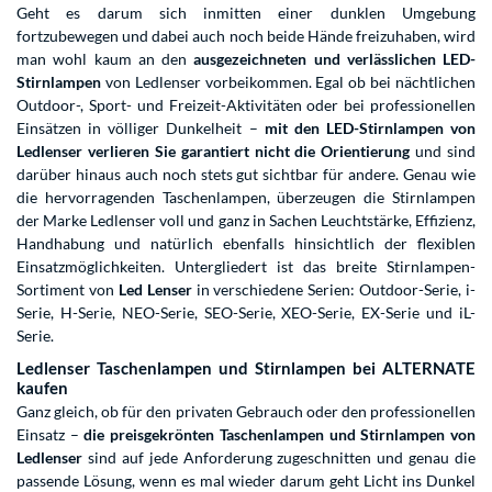
Geht es darum sich inmitten einer dunklen Umgebung
fortzubewegen und dabei auch noch beide Hände freizuhaben, wird
man wohl kaum an den
ausgezeichneten und verlässlichen LED-
Stirnlampen
von Ledlenser vorbeikommen. Egal ob bei nächtlichen
Outdoor-, Sport- und Freizeit-Aktivitäten oder bei professionellen
Einsätzen in völliger Dunkelheit –
mit den LED-Stirnlampen von
Ledlenser verlieren Sie garantiert nicht die Orientierung
und sind
darüber hinaus auch noch stets gut sichtbar für andere. Genau wie
die hervorragenden Taschenlampen, überzeugen die Stirnlampen
der Marke Ledlenser voll und ganz in Sachen Leuchtstärke, Effizienz,
Handhabung und natürlich ebenfalls hinsichtlich der flexiblen
Einsatzmöglichkeiten. Untergliedert ist das breite Stirnlampen-
Sortiment von
Led Lenser
in verschiedene Serien: Outdoor-Serie, i-
Serie, H-Serie, NEO-Serie, SEO-Serie, XEO-Serie, EX-Serie und iL-
Serie.
Ledlenser Taschenlampen und Stirnlampen bei ALTERNATE
kaufen
Ganz gleich, ob für den privaten Gebrauch oder den professionellen
Einsatz –
die preisgekrönten Taschenlampen und Stirnlampen von
Ledlenser
sind auf jede Anforderung zugeschnitten und genau die
passende Lösung, wenn es mal wieder darum geht Licht ins Dunkel