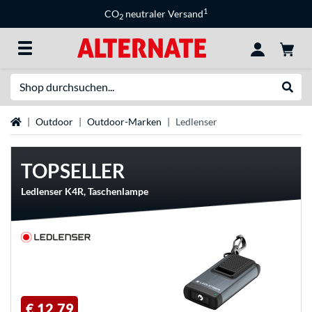
1
CO
neutraler Versand
2
Suche
Suche
Startseite
Outdoor
Outdoor-Marken
Ledlenser
TOPSELLER
Ledlenser K4R, Taschenlampe
€ 12,79