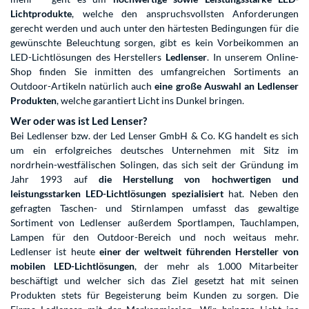
Lichtprodukte
, welche den anspruchsvollsten Anforderungen
gerecht werden und auch unter den härtesten Bedingungen für die
gewünschte Beleuchtung sorgen, gibt es kein Vorbeikommen an
LED-Lichtlösungen des Herstellers
Ledlenser
. In unserem Online-
Shop finden Sie inmitten des umfangreichen Sortiments an
Outdoor-Artikeln natürlich auch
eine große Auswahl an Ledlenser
Produkten
, welche garantiert Licht ins Dunkel bringen.
Wer oder was ist Led Lenser?
Bei Ledlenser bzw. der Led Lenser GmbH & Co. KG handelt es sich
um ein erfolgreiches deutsches Unternehmen mit Sitz im
nordrhein-westfälischen Solingen, das sich seit der Gründung im
Jahr 1993 auf
die Herstellung von hochwertigen und
leistungsstarken LED-Lichtlösungen spezialisiert
hat. Neben den
gefragten Taschen- und Stirnlampen umfasst das gewaltige
Sortiment von Ledlenser außerdem Sportlampen, Tauchlampen,
Lampen für den Outdoor-Bereich und noch weitaus mehr.
Ledlenser ist heute
einer der weltweit führenden Hersteller von
mobilen LED-Lichtlösungen
, der mehr als 1.000 Mitarbeiter
beschäftigt und welcher sich das Ziel gesetzt hat mit seinen
Produkten stets für Begeisterung beim Kunden zu sorgen. Die