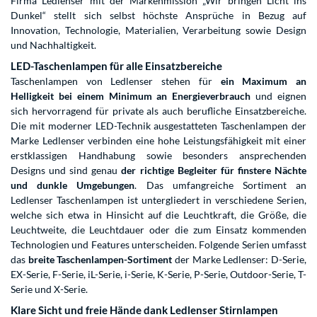
Firma Ledlenser mit der Markenmission „Wir bringen Licht ins
Dunkel“ stellt sich selbst höchste Ansprüche in Bezug auf
Innovation, Technologie, Materialien, Verarbeitung sowie Design
und Nachhaltigkeit.
LED-Taschenlampen für alle Einsatzbereiche
Taschenlampen von Ledlenser stehen für
ein Maximum an
Helligkeit bei einem Minimum an Energieverbrauch
und eignen
sich hervorragend für private als auch berufliche Einsatzbereiche.
Die mit moderner LED-Technik ausgestatteten Taschenlampen der
Marke Ledlenser verbinden eine hohe Leistungsfähigkeit mit einer
erstklassigen Handhabung sowie besonders ansprechenden
Designs und sind genau
der richtige Begleiter für finstere Nächte
und dunkle Umgebungen
. Das umfangreiche Sortiment an
Ledlenser Taschenlampen ist untergliedert in verschiedene Serien,
welche sich etwa in Hinsicht auf die Leuchtkraft, die Größe, die
Leuchtweite, die Leuchtdauer oder die zum Einsatz kommenden
Technologien und Features unterscheiden. Folgende Serien umfasst
das
breite Taschenlampen-Sortiment
der Marke Ledlenser: D-Serie,
EX-Serie, F-Serie, iL-Serie, i-Serie, K-Serie, P-Serie, Outdoor-Serie, T-
Serie und X-Serie.
Klare Sicht und freie Hände dank Ledlenser Stirnlampen