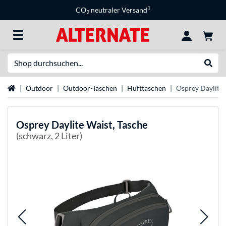
1
CO
neutraler Versand
2
Suche
Suche
Startseite
Outdoor
Outdoor-Taschen
Hüfttaschen
Osprey Daylite 
Osprey
Daylite Waist, Tasche
(schwarz, 2 Liter)