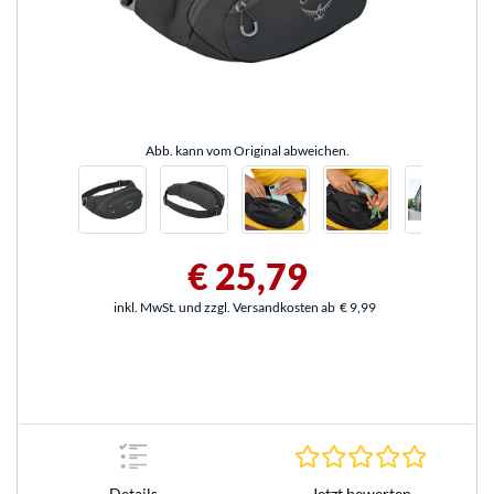
Abb. kann vom Original abweichen.
€ 25,79
inkl. MwSt. und zzgl. Versandkosten ab
€ 9,99
0.0 Stern
Jetzt bewerten
Details