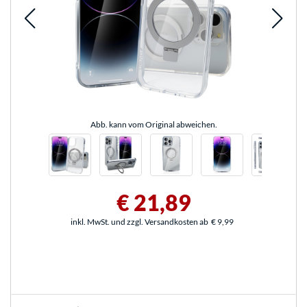
Abb. kann vom Original abweichen.
€ 21,89
inkl. MwSt. und zzgl. Versandkosten ab
€ 9,99