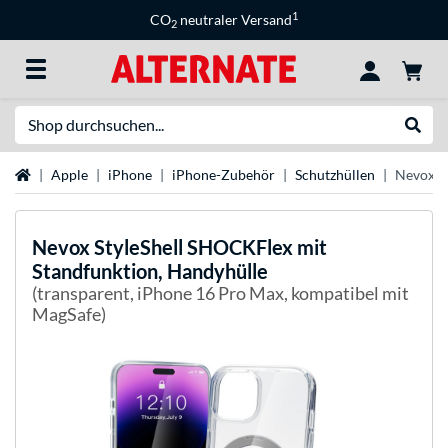
1
CO
neutraler Versand
2
Suche
Suche
Startseite
Apple
iPhone
iPhone-Zubehör
Schutzhüllen
Nevox S
Nevox
StyleShell SHOCKFlex mit
Standfunktion, Handyhülle
(transparent, iPhone 16 Pro Max, kompatibel mit
MagSafe)