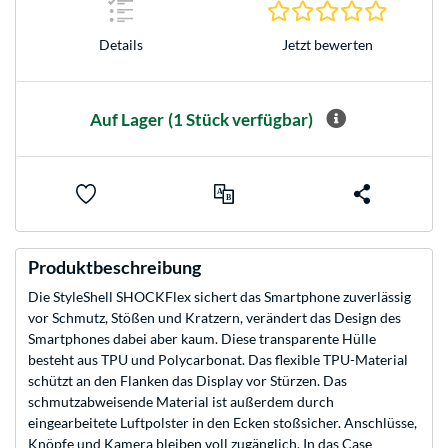
0.0 Stern
Jetzt bewerten
Details
Auf Lager
(1 Stück verfügbar)
Produktbeschreibung
Die StyleShell SHOCKFlex sichert das Smartphone zuverlässig
vor Schmutz, Stößen und Kratzern, verändert das Design des
Smartphones dabei aber kaum. Diese transparente Hülle
besteht aus TPU und Polycarbonat. Das flexible TPU-Material
schützt an den Flanken das Display vor Stürzen. Das
schmutzabweisende Material ist außerdem durch
eingearbeitete Luftpolster in den Ecken stoßsicher. Anschlüsse,
Knöpfe und Kamera bleiben voll zugänglich. In das Case