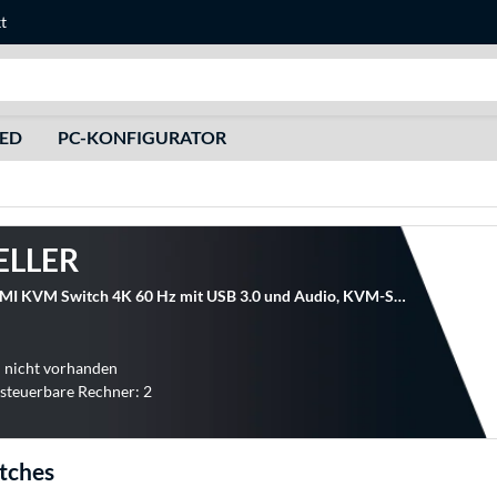
t
Suche
HED
PC-KONFIGURATOR
ELLER
DeLOCK HDMI KVM Switch 4K 60 Hz mit USB 3.0 und Audio, KVM-Switch
 nicht vorhanden
steuerbare Rechner: 2
tches