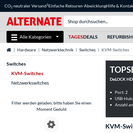
1
CO
neutraler Versand
Einfache Retouren-Abwicklung
Hilfe
&
Kontak
2
Alle Kategorien
TAGES
DEALS
REFURBIS
Startseite
Hardware
Netzwerktechnik
Switches
KVM-Switches
Switches
TOPS
KVM-Switches
Netzwerkswitches
Port: 2
USB-Hub:
Filter werden geladen, bitte haben Sie einen
Anzahl an
Moment Geduld
KVM-Swi