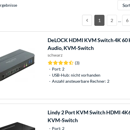
Sortie
rgebnisse
1
2
6
…
DeLOCK
HDMI KVM Switch 4K 60 H
Audio, KVM-Switch
schwarz
(3)
Port: 2
USB-Hub: nicht vorhanden
Anzahl ansteuerbare Rechner: 2
Lindy
2 Port KVM Switch HDMI 4K60
KVM-Switch
Port: 2