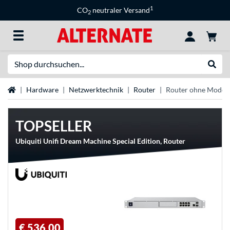
1
CO
neutraler Versand
2
Suche
Suche
Startseite
Hardware
Netzwerktechnik
Router
Router ohne Mode
TOPSELLER
Ubiquiti Unifi Dream Machine Special Edition, Router
€ 536,00