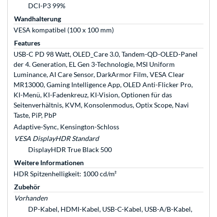
DCI-P3 99%
Wandhalterung
VESA kompatibel (100 x 100 mm)
Features
USB-C PD 98 Watt, OLED_Care 3.0, Tandem-QD-OLED-Panel
der 4. Generation, EL Gen 3-Technologie, MSI Uniform
Luminance, AI Care Sensor, DarkArmor Film, VESA Clear
MR13000, Gaming Intelligence App, OLED Anti-Flicker Pro,
KI-Menü, KI-Fadenkreuz, KI-Vision, Optionen für das
Seitenverhältnis, KVM, Konsolenmodus, Optix Scope, Navi
Taste, PiP, PbP
Adaptive-Sync, Kensington-Schloss
VESA DisplayHDR Standard
DisplayHDR True Black 500
Weitere Informationen
HDR Spitzenhelligkeit: 1000 cd/m²
Zubehör
Vorhanden
DP-Kabel, HDMI-Kabel, USB-C-Kabel, USB-A/B-Kabel,