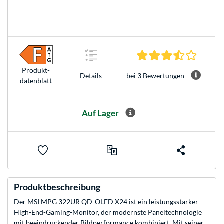
3.7 Ster
Produkt­
bei 3 Bewertungen
Details
datenblatt
Auf Lager
Produktbeschreibung
Der MSI MPG 322UR QD-OLED X24 ist ein leistungsstarker
High-End-Gaming-Monitor, der modernste Paneltechnologie
mit beeindruckender Bildperformance kombiniert. Mit seiner