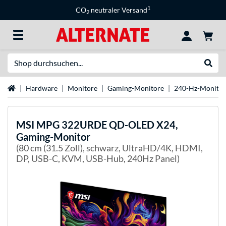
1
CO
neutraler Versand
2
Suche
Suche
Startseite
Hardware
Monitore
Gaming-Monitore
240-Hz-Monitor
MSI
MPG 322URDE QD-OLED X24,
Gaming-Monitor
(80 cm (31.5 Zoll), schwarz, UltraHD/4K, HDMI,
DP, USB-C, KVM, USB-Hub, 240Hz Panel)