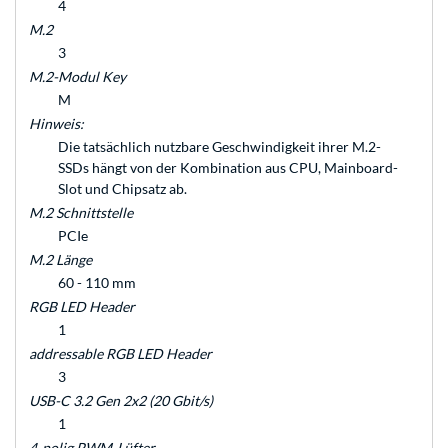
4
M.2
3
M.2-Modul Key
M
Hinweis:
Die tatsächlich nutzbare Geschwindigkeit ihrer M.2-
SSDs hängt von der Kombination aus CPU, Mainboard-
Slot und Chipsatz ab.
M.2 Schnittstelle
PCIe
M.2 Länge
60 - 110 mm
RGB LED Header
1
addressable RGB LED Header
3
USB-C 3.2 Gen 2x2 (20 Gbit/s)
1
4-polig PWM-Lüfter