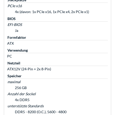
PCIe x16
4x (davon: 1x PCIe x16, 1x PCIe x4, 2x PCIe x1)
BIOS
EFI-BIOS
Ja
Formfaktor
ATX
Verwendung
PC
Netzteil
ATX12V (24-Pin + 2x 8-Pin)
Speicher
maximal
256 GB
Anzahl der Sockel
4x DDR5
unterstützte Standards
DDR5 - 8200 (O.C.), 5600 - 4800