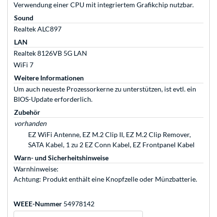
Verwendung einer CPU mit integriertem Grafikchip nutzbar.
Sound
Realtek ALC897
LAN
Realtek 8126VB 5G LAN
WiFi 7
Weitere Informationen
Um auch neueste Prozessorkerne zu unterstützen, ist evtl. ein
BIOS-Update erforderlich.
Zubehör
vorhanden
EZ WiFi Antenne, EZ M.2 Clip II, EZ M.2 Clip Remover,
SATA Kabel, 1 zu 2 EZ Conn Kabel, EZ Frontpanel Kabel
Warn- und Sicherheitshinweise
Warnhinweise:
Achtung: Produkt enthält eine Knopfzelle oder Münzbatterie.
WEEE-Nummer
54978142