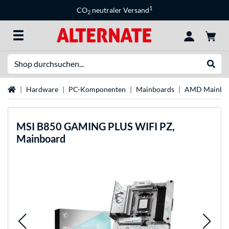
1
CO
neutraler Versand
2
Suche
Suche
Startseite
Hardware
PC-Komponenten
Mainboards
AMD Mainbo
MSI
B850 GAMING PLUS WIFI PZ,
Mainboard