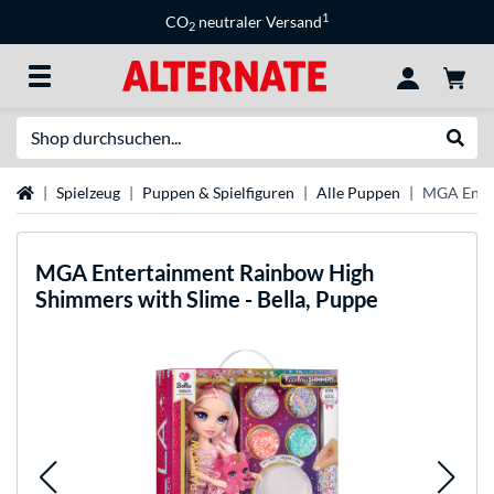
1
CO
neutraler Versand
2
Suche
Suche
Startseite
Spielzeug
Puppen & Spielfiguren
Alle Puppen
MGA Enter
MGA Entertainment
Rainbow High
Shimmers with Slime - Bella, Puppe