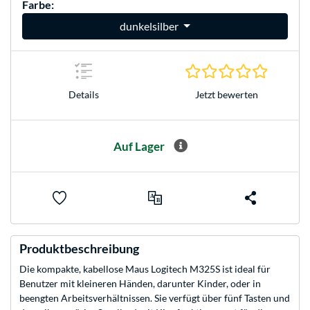
Farbe:
dunkelsilber
0.0 Stern
Jetzt bewerten
Details
Auf Lager
Produktbeschreibung
Die kompakte, kabellose Maus Logitech M325S ist ideal für
Benutzer mit kleineren Händen, darunter Kinder, oder in
beengten Arbeitsverhältnissen. Sie verfügt über fünf Tasten und