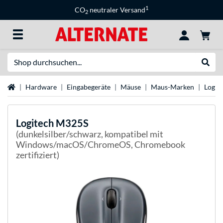
1
CO
neutraler Versand
2
Suche
Suche
Startseite
Hardware
Eingabegeräte
Mäuse
Maus-Marken
Logit
Logitech
M325S
(dunkelsilber/schwarz, kompatibel mit
Windows/macOS/ChromeOS, Chromebook
zertifiziert)