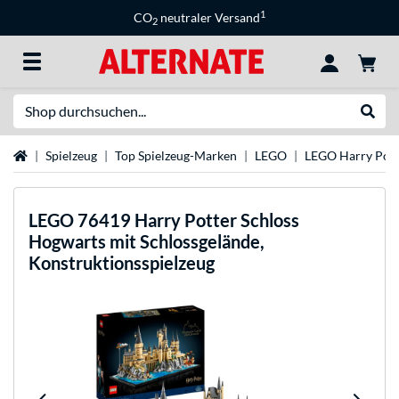
1
CO
neutraler Versand
2
Suche
Suche
Startseite
Spielzeug
Top Spielzeug-Marken
LEGO
LEGO Harry Pott
LEGO
76419 Harry Potter Schloss
Hogwarts mit Schlossgelände,
Konstruktionsspielzeug