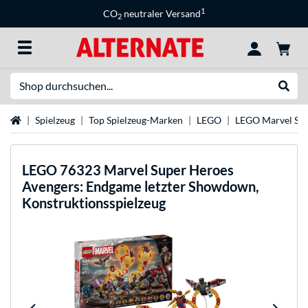
1
CO
neutraler Versand
2
Suche
Suche
Startseite
Spielzeug
Top Spielzeug-Marken
LEGO
LEGO Marvel Su
LEGO
76323 Marvel Super Heroes
Avengers: Endgame letzter Showdown,
Konstruktionsspielzeug