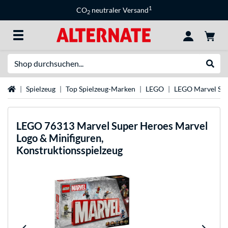
1
CO
neutraler Versand
2
Suche
Suche
Startseite
Spielzeug
Top Spielzeug-Marken
LEGO
LEGO Marvel Su
LEGO
76313 Marvel Super Heroes Marvel
Logo & Minifiguren,
Konstruktionsspielzeug