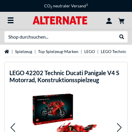
1
CO
neutraler Versand
2
Suche
Suche
Startseite
Spielzeug
Top Spielzeug-Marken
LEGO
LEGO Technic
LEGO
42202 Technic Ducati Panigale V4 S
Motorrad, Konstruktionsspielzeug